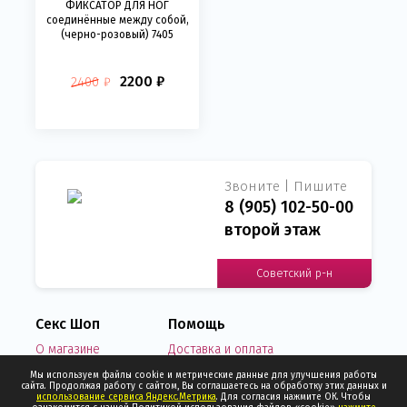
ФИКСАТОР ДЛЯ НОГ
соединённые между собой,
(черно-розовый) 7405
2200 ₽
2400
₽
Звоните | Пишите
8 (905) 102-50-00
второй этаж
Советский р-н
Секс Шоп
Помощь
О магазине
Доставка и оплата
Новости
Написать нам письмо
Мы используем файлы cookie и метрические данные для улучшения работы
сайта. Продолжая работу с сайтом, Вы соглашаетесь на обработку этих данных и
Отзывы о нас
Узнать статус заказа
использование сервиса Яндекс.Метрика
. Для согласия нажмите ОК. Чтобы