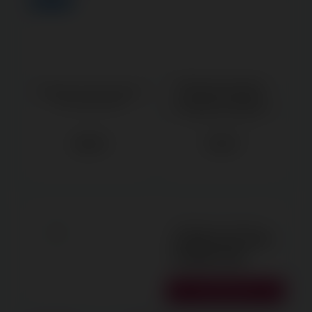
Новинка
Импульсные анальная +
Вибратор светло-розовый,
вагинальная пробка
18.5 см арт. 00734
(электрошок, электросекс,
электростимулятор).
4900 ₽
4100 ₽
Звоните | Пишите
8 (905) 102-50-00
второй этаж
Советский р-н