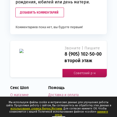
рождения, юбилей или день матери.
ДОБАВИТЬ КОММЕНТАРИЙ
Комментариев пока нет, вы будете первым!
Звоните | Пишите
8 (905) 102-50-00
второй этаж
Советский р-н
Секс Шоп
Помощь
О магазине
Доставка и оплата
Новости
Написать нам письмо
Мы используем файлы cookie и метрические данные для улучшения работы
сайта. Продолжая работу с сайтом, Вы соглашаетесь на обработку этих данных и
Отзывы о нас
Узнать статус заказа
использование сервиса Яндекс.Метрика
. Для согласия нажмите ОК. Чтобы
Контакты
Политика конфиденциальности
ознакомится с нашей Политикой использования файлов «cookie»
нажмите
здесь
.