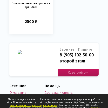
Большой пенис на присоске
арт. 51482
2500 ₽
Звоните | Пишите
8 (905) 102-50-00
второй этаж
Советский р-н
Секс Шоп
Помощь
О магазине
Доставка и оплата
Новости
Написать нам письмо
Мы используем файлы cookie и метрические данные для улучшения работы
сайта. Продолжая работу с сайтом, Вы соглашаетесь на обработку этих данных и
Отзывы о нас
Узнать статус заказа
использование сервиса Яндекс.Метрика
. Для согласия нажмите ОК. Чтобы