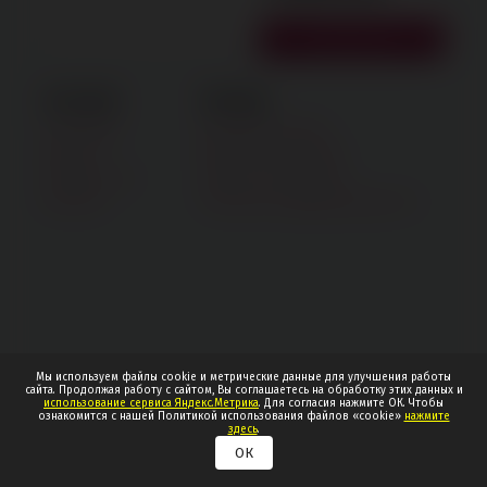
Советский р-н
Секс Шоп
Помощь
О магазине
Доставка и оплата
Новости
Написать нам письмо
Отзывы о нас
Узнать статус заказа
Контакты
Политика конфиденциальности
Мы используем файлы cookie и метрические данные для улучшения работы
сайта. Продолжая работу с сайтом, Вы соглашаетесь на обработку этих данных и
использование сервиса Яндекс.Метрика
. Для согласия нажмите ОК. Чтобы
ознакомится с нашей Политикой использования файлов «cookie»
нажмите
здесь
.
ОК
0
0