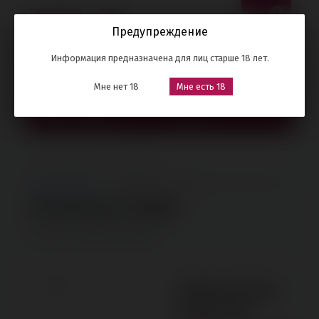
Регистрация
Войти
0
Предупреждение
8 (905) 102-50-00
Советский р-н
Информация предназначена для лиц старше 18 лет.
второй этаж
Мне нет 18
Мне есть 18
КАТАЛОГ ТОВАРОВ
МЕНЮ
Секрет Страсти
Отложенные товары
Отложенные товары
У вас нет отложенных товаров
Звоните | Пишите
8 (905) 102-50-00
второй этаж