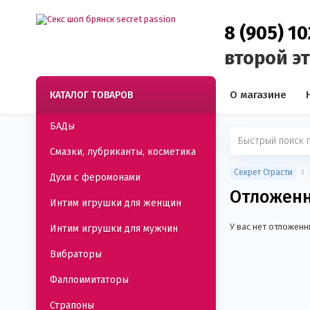
8 (905) 1
второй э
О магазине
КАТАЛОГ ТОВАРОВ
БАДы
Смазки, лубриканты, косметика
Секрет Страсти
Духи с феромонами
Отложен
Интим игрушки для женщин
У вас нет отложен
Интим игрушки для мужчин
Вибраторы
Фаллоимитаторы
Страпоны