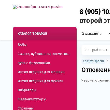
8 (905) 1
второй э
О магазине
КАТАЛОГ ТОВАРОВ
БАДы
Смазки, лубриканты, косметика
Секрет Страсти
Духи с феромонами
Отложен
Интим игрушки для женщин
У вас нет отложен
Интим игрушки для мужчин
Вибраторы
Фаллоимитаторы
Страпоны