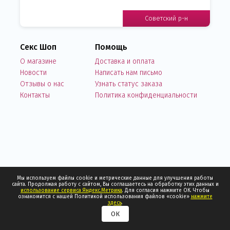
Советский р-н
Секс Шоп
Помощь
О магазине
Доставка и оплата
Новости
Написать нам письмо
Отзывы о нас
Узнать статус заказа
Контакты
Политика конфиденциальности
Мы используем файлы cookie и метрические данные для улучшения работы
сайта. Продолжая работу с сайтом, Вы соглашаетесь на обработку этих данных и
использование сервиса Яндекс.Метрика
. Для согласия нажмите ОК. Чтобы
ознакомится с нашей Политикой использования файлов «cookie»
нажмите
здесь
.
ОК
1
0