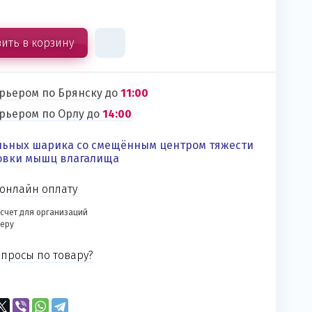
ить в корзину
урьером по Брянску до
11:00
урьером по Орлу до
14:00
льных шарика со смещённым центром тяжести
овки мышц влагалища
онлайн оплату
счет для организаций
еру
просы по товару?