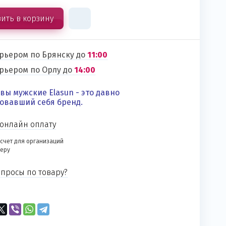
ить в корзину
урьером по Брянску до
11:00
урьером по Орлу до
14:00
ы мужские Elasun - этo давно
овавший ceбя бренд.
онлайн оплату
счет для организаций
еру
просы по товару?