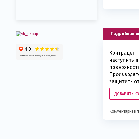
Подробная 
Контрацепти
наступить п
поверхность
Производятс
защитить от
ДОБАВИТЬ К
Комментариев п