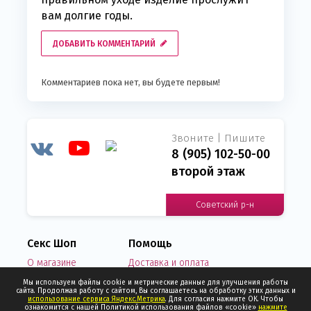
вам долгие годы.
ДОБАВИТЬ КОММЕНТАРИЙ
Комментариев пока нет, вы будете первым!
Звоните | Пишите
8 (905) 102-50-00
второй этаж
Советский р-н
Секс Шоп
Помощь
О магазине
Доставка и оплата
Новости
Написать нам письмо
Мы используем файлы cookie и метрические данные для улучшения работы
сайта. Продолжая работу с сайтом, Вы соглашаетесь на обработку этих данных и
Отзывы о нас
Узнать статус заказа
использование сервиса Яндекс.Метрика
. Для согласия нажмите ОК. Чтобы
Контакты
Политика конфиденциальности
ознакомится с нашей Политикой использования файлов «cookie»
нажмите