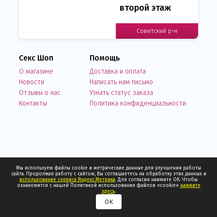
второй этаж
Советский р-н
Секс Шоп
Помощь
О магазине
Доставка и оплата
Новости
Написать нам письмо
Отзывы о нас
Узнать статус заказа
Контакты
Политика конфиденциальности
Мы используем файлы cookie и метрические данные для улучшения работы
сайта. Продолжая работу с сайтом, Вы соглашаетесь на обработку этих данных и
использование сервиса Яндекс.Метрика
. Для согласия нажмите ОК. Чтобы
ознакомится с нашей Политикой использования файлов «cookie»
нажмите
здесь
.
ОК
0
0